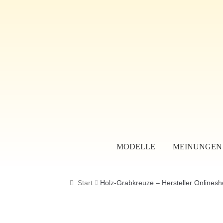
MODELLE
MEINUNGEN
Start
Vertrag widerrufen
Automa
Start
Holz-Grabkreuze – Hersteller Onlinesh
Holz-Grabkreuze – Hersteller