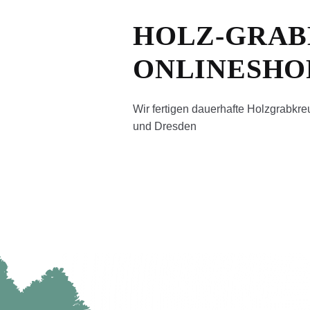
Kreative/r Mitarbeiter/in gesuc
HOLZ-GRAB
Zahlungsoptionen
Datenschut
ONLINESHO
Blog
Impressum
Kasse
Konta
Wir fertigen dauerhafte Holzgrabkr
Warenkorb
und Dresden