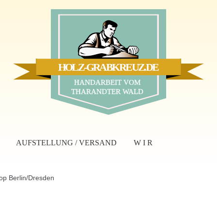
HOLZ-GRABKREUZ.DE
HANDARBEIT VOM
THARANDTER WALD
AUFSTELLUNG / VERSAND
W I R
tische Antwort auf Ihre Anfrage
op Berlin/Dresden
 Onlineshop Berlin/Dresden
Wer wir sind